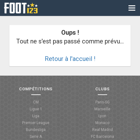
CM
EURO
Oups !
CAN
Tout ne s'est pas passé comme prévu...
LIGUE DES CHAMPIONS
Retour à l'accueil !
PALMARÈS
LES DIRECTS
LIGUE 1
COMPÉTITIONS
CLUBS
LIGUE 2
CM
Paris-SG
Ligue 1
Marseille
NATIONAL
Liga
Lyon
Premier League
Monaco
COUPE DE FRANCE
Bundesliga
Real Madrid
Serie A
FC Barcelona
COUPE DE LA LIGUE