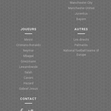
Manchester City
ANGLETERRE
Manchester United
Juventus
ESPAGNE
Bayern
ITALIE
JOUEURS
AUTRES
ALLEMAGNE
Messi
Les directs
Cristiano Ronaldo
Palmarès
RECHERCHE
Neymar
National football teams of
Europe
Mbappé
Griezmann
Lewandowski
Salah
Cavani
Hazard
Gabriel Jesus
CONTACT