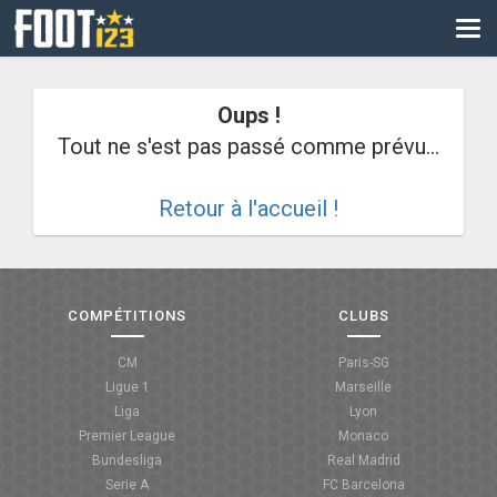
CM
EURO
Oups !
CAN
Tout ne s'est pas passé comme prévu...
LIGUE DES CHAMPIONS
Retour à l'accueil !
PALMARÈS
LES DIRECTS
LIGUE 1
COMPÉTITIONS
CLUBS
LIGUE 2
CM
Paris-SG
Ligue 1
Marseille
NATIONAL
Liga
Lyon
Premier League
Monaco
COUPE DE FRANCE
Bundesliga
Real Madrid
Serie A
FC Barcelona
COUPE DE LA LIGUE