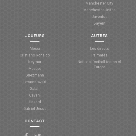
Manchester City
ANGLETERRE
Manchester United
Juventus
ESPAGNE
Bayern
ITALIE
JOUEURS
AUTRES
ALLEMAGNE
Messi
Les directs
Cristiano Ronaldo
Palmarès
RECHERCHE
Neymar
National football teams of
Europe
Mbappé
Griezmann
Lewandowski
Salah
Cavani
Hazard
Gabriel Jesus
CONTACT