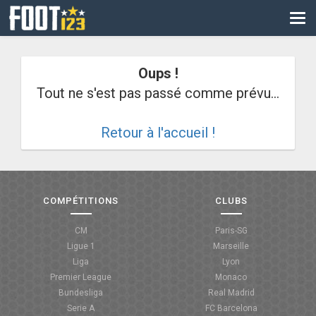
CM
EURO
Oups !
CAN
Tout ne s'est pas passé comme prévu...
LIGUE DES CHAMPIONS
Retour à l'accueil !
PALMARÈS
LES DIRECTS
LIGUE 1
COMPÉTITIONS
CLUBS
LIGUE 2
CM
Paris-SG
Ligue 1
Marseille
NATIONAL
Liga
Lyon
Premier League
Monaco
COUPE DE FRANCE
Bundesliga
Real Madrid
Serie A
FC Barcelona
COUPE DE LA LIGUE