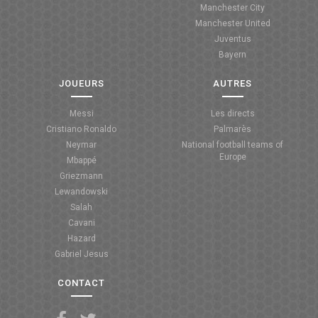
Manchester City
ANGLETERRE
Manchester United
Juventus
ESPAGNE
Bayern
ITALIE
JOUEURS
AUTRES
ALLEMAGNE
Messi
Les directs
Cristiano Ronaldo
Palmarès
RECHERCHE
Neymar
National football teams of
Europe
Mbappé
Griezmann
Lewandowski
Salah
Cavani
Hazard
Gabriel Jesus
CONTACT