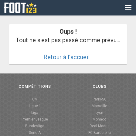
CM
EURO
Oups !
CAN
Tout ne s'est pas passé comme prévu...
LIGUE DES CHAMPIONS
Retour à l'accueil !
PALMARÈS
LES DIRECTS
LIGUE 1
COMPÉTITIONS
CLUBS
LIGUE 2
CM
Paris-SG
Ligue 1
Marseille
NATIONAL
Liga
Lyon
Premier League
Monaco
COUPE DE FRANCE
Bundesliga
Real Madrid
Serie A
FC Barcelona
COUPE DE LA LIGUE