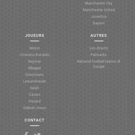
Manchester City
ANGLETERRE
Manchester United
Juventus
ESPAGNE
Bayern
ITALIE
JOUEURS
AUTRES
ALLEMAGNE
Messi
Les directs
Cristiano Ronaldo
Palmarès
RECHERCHE
Neymar
National football teams of
Europe
Mbappé
Griezmann
Lewandowski
Salah
Cavani
Hazard
Gabriel Jesus
CONTACT