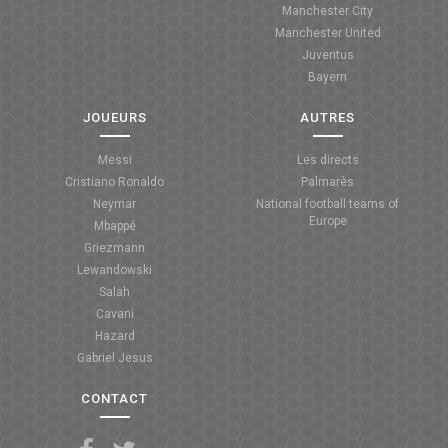
Manchester City
ANGLETERRE
Manchester United
Juventus
ESPAGNE
Bayern
ITALIE
JOUEURS
AUTRES
ALLEMAGNE
Messi
Les directs
Cristiano Ronaldo
Palmarès
RECHERCHE
Neymar
National football teams of
Europe
Mbappé
Griezmann
Lewandowski
Salah
Cavani
Hazard
Gabriel Jesus
CONTACT