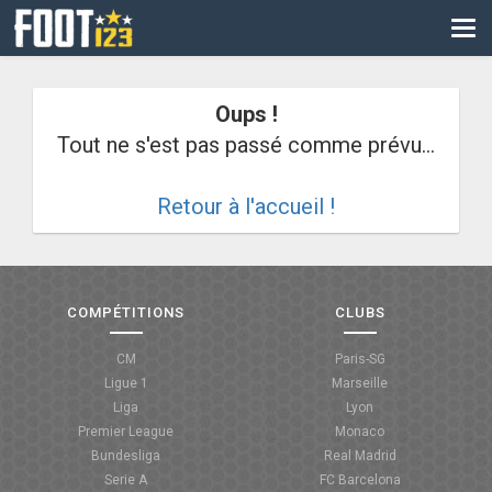
CM
EURO
Oups !
CAN
Tout ne s'est pas passé comme prévu...
LIGUE DES CHAMPIONS
Retour à l'accueil !
PALMARÈS
LES DIRECTS
LIGUE 1
COMPÉTITIONS
CLUBS
LIGUE 2
CM
Paris-SG
Ligue 1
Marseille
NATIONAL
Liga
Lyon
Premier League
Monaco
COUPE DE FRANCE
Bundesliga
Real Madrid
Serie A
FC Barcelona
COUPE DE LA LIGUE