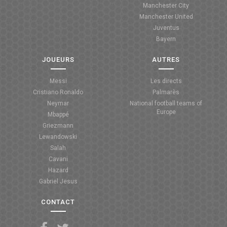
Manchester City
ANGLETERRE
Manchester United
Juventus
ESPAGNE
Bayern
ITALIE
JOUEURS
AUTRES
ALLEMAGNE
Messi
Les directs
Cristiano Ronaldo
Palmarès
RECHERCHE
Neymar
National football teams of
Europe
Mbappé
Griezmann
Lewandowski
Salah
Cavani
Hazard
Gabriel Jesus
CONTACT