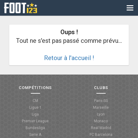
CM
EURO
Oups !
CAN
Tout ne s'est pas passé comme prévu...
LIGUE DES CHAMPIONS
Retour à l'accueil !
PALMARÈS
LES DIRECTS
LIGUE 1
COMPÉTITIONS
CLUBS
LIGUE 2
CM
Paris-SG
Ligue 1
Marseille
NATIONAL
Liga
Lyon
Premier League
Monaco
COUPE DE FRANCE
Bundesliga
Real Madrid
Serie A
FC Barcelona
COUPE DE LA LIGUE