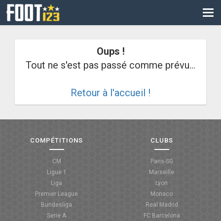
CM
EURO
Oups !
CAN
Tout ne s'est pas passé comme prévu...
LIGUE DES CHAMPIONS
Retour à l'accueil !
PALMARÈS
LES DIRECTS
LIGUE 1
COMPÉTITIONS
CLUBS
LIGUE 2
CM
Paris-SG
Ligue 1
Marseille
NATIONAL
Liga
Lyon
Premier League
Monaco
COUPE DE FRANCE
Bundesliga
Real Madrid
Serie A
FC Barcelona
COUPE DE LA LIGUE