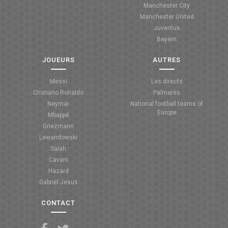
Manchester City
ANGLETERRE
Manchester United
Juventus
ESPAGNE
Bayern
ITALIE
JOUEURS
AUTRES
ALLEMAGNE
Messi
Les directs
Cristiano Ronaldo
Palmarès
RECHERCHE
Neymar
National football teams of
Europe
Mbappé
Griezmann
Lewandowski
Salah
Cavani
Hazard
Gabriel Jesus
CONTACT