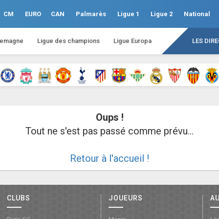
CM
EURO
CAN
Palmarès
Ligue 1
Ligue 2
National
lemagne
Ligue des champions
Ligue Europa
LES DIR
Oups !
Tout ne s'est pas passé comme prévu...
Retour à l'accueil !
CLUBS
JOUEURS
A