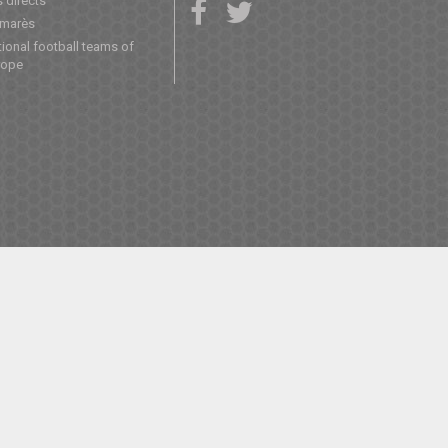
 directs
lmarès
ional football teams of
rope