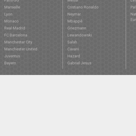
Paris-SG
Messi
Les
Marseille
Cristiano Ronaldo
Pa
Lyon
Neymar
Nat
Eu
Monaco
Mbappé
Real Madrid
Griezmann
FC Barcelona
Lewandowski
Manchester City
Salah
Manchester United
Cavani
Juventus
Hazard
Bayern
Gabriel Jesus