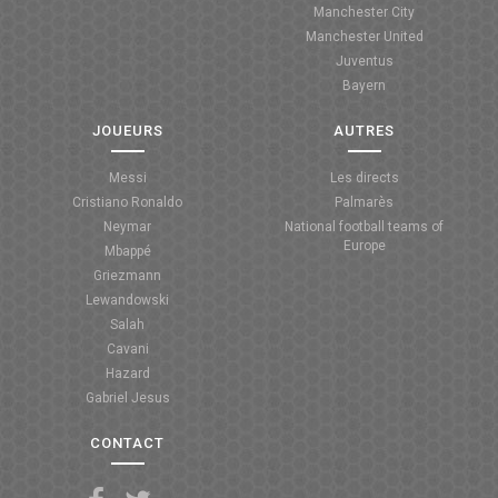
Manchester City
ANGLETERRE
Manchester United
Juventus
ESPAGNE
Bayern
ITALIE
JOUEURS
AUTRES
ALLEMAGNE
Messi
Les directs
Cristiano Ronaldo
Palmarès
RECHERCHE
Neymar
National football teams of
Europe
Mbappé
Griezmann
Lewandowski
Salah
Cavani
Hazard
Gabriel Jesus
CONTACT