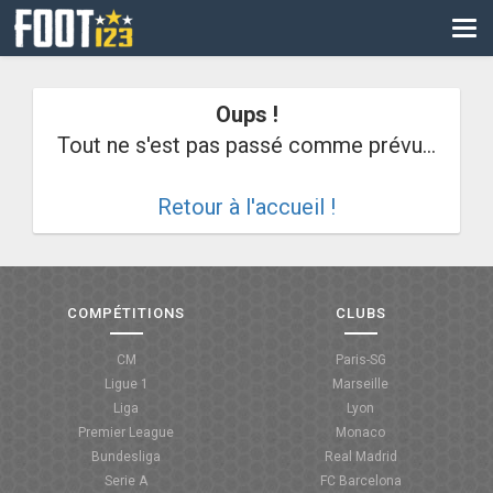
CM
EURO
Oups !
CAN
Tout ne s'est pas passé comme prévu...
LIGUE DES CHAMPIONS
Retour à l'accueil !
PALMARÈS
LES DIRECTS
LIGUE 1
COMPÉTITIONS
CLUBS
LIGUE 2
CM
Paris-SG
Ligue 1
Marseille
NATIONAL
Liga
Lyon
Premier League
Monaco
COUPE DE FRANCE
Bundesliga
Real Madrid
Serie A
FC Barcelona
COUPE DE LA LIGUE