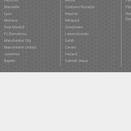
Paris-SG
Messi
Les
Marseille
Cristiano Ronaldo
Pa
Lyon
Neymar
Nat
Eu
Monaco
Mbappé
Real Madrid
Griezmann
FC Barcelona
Lewandowski
Manchester City
Salah
Manchester United
Cavani
Juventus
Hazard
Bayern
Gabriel Jesus