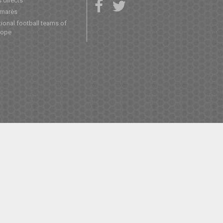
 directs
lmarès
ional football teams of
rope