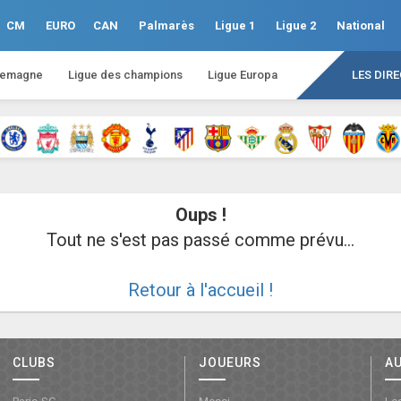
CM
EURO
CAN
Palmarès
Ligue 1
Ligue 2
National
lemagne
Ligue des champions
Ligue Europa
LES DIR
Oups !
Tout ne s'est pas passé comme prévu...
Retour à l'accueil !
CLUBS
JOUEURS
A