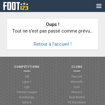
CM
EURO
Oups !
CAN
Tout ne s'est pas passé comme prévu...
LIGUE DES CHAMPIONS
Retour à l'accueil !
PALMARÈS
LES DIRECTS
LIGUE 1
COMPÉTITIONS
CLUBS
LIGUE 2
CM
Paris-SG
Ligue 1
Marseille
NATIONAL
Liga
Lyon
Premier League
Monaco
COUPE DE FRANCE
Bundesliga
Real Madrid
Serie A
FC Barcelona
COUPE DE LA LIGUE