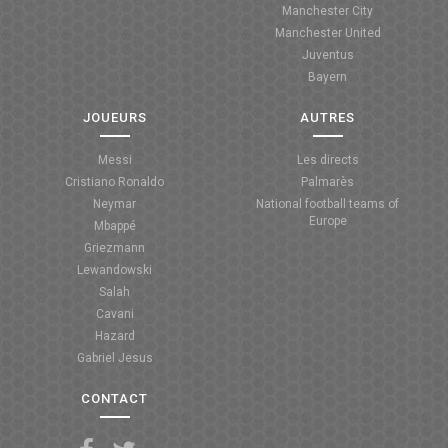
Manchester City
ANGLETERRE
Manchester United
Juventus
ESPAGNE
Bayern
ITALIE
JOUEURS
AUTRES
ALLEMAGNE
Messi
Les directs
Cristiano Ronaldo
Palmarès
RECHERCHE
Neymar
National football teams of
Europe
Mbappé
Griezmann
Lewandowski
Salah
Cavani
Hazard
Gabriel Jesus
CONTACT