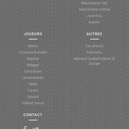
Manchester City
ANGLETERRE
Manchester United
Juventus
ESPAGNE
Bayern
ITALIE
JOUEURS
AUTRES
ALLEMAGNE
Messi
Les directs
Cristiano Ronaldo
Palmarès
RECHERCHE
Neymar
National football teams of
Europe
Mbappé
Griezmann
Lewandowski
Salah
Cavani
Hazard
Gabriel Jesus
CONTACT