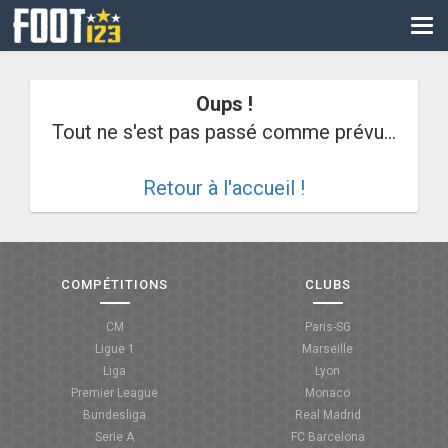
CM
EURO
Oups !
CAN
Tout ne s'est pas passé comme prévu...
LIGUE DES CHAMPIONS
Retour à l'accueil !
PALMARÈS
LES DIRECTS
LIGUE 1
COMPÉTITIONS
CLUBS
LIGUE 2
CM
Paris-SG
Ligue 1
Marseille
NATIONAL
Liga
Lyon
Premier League
Monaco
COUPE DE FRANCE
Bundesliga
Real Madrid
Serie A
FC Barcelona
COUPE DE LA LIGUE