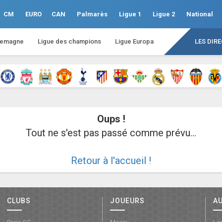
CM
EURO
CAN
Palmarès
Ligue 1
Ligue 2
National
lemagne
Ligue des champions
Ligue Europa
LES DIR
Oups !
Tout ne s'est pas passé comme prévu...
Retour à l'accueil !
CLUBS
JOUEURS
A