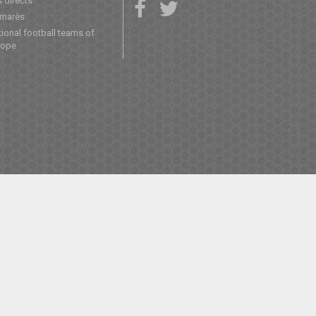
 directs
lmarès
ional football teams of
rope