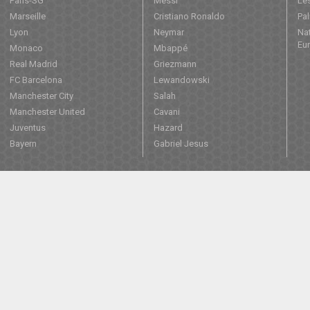
Paris-SG
Messi
Les
Marseille
Cristiano Ronaldo
Pa
Lyon
Neymar
Nat
Eu
Monaco
Mbappé
Real Madrid
Griezmann
FC Barcelona
Lewandowski
Manchester City
Salah
Manchester United
Cavani
Juventus
Hazard
Bayern
Gabriel Jesus