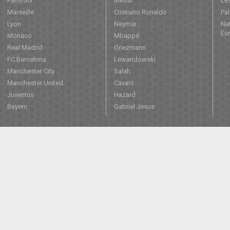
Paris-SG
Messi
Les
Marseille
Cristiano Ronaldo
Pa
Lyon
Neymar
Nat
Eu
Monaco
Mbappé
Real Madrid
Griezmann
FC Barcelona
Lewandowski
Manchester City
Salah
Manchester United
Cavani
Juventus
Hazard
Bayern
Gabriel Jesus