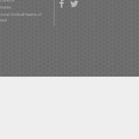
 directs
lmarès
ional football teams of
rope