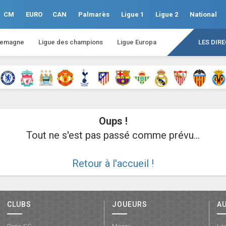
CM
EURO
CAN
Palmarès
Ligue 1
Ligue 2
National
lemagne
Ligue des champions
Ligue Europa
LES DIR
Oups !
Tout ne s'est pas passé comme prévu...
Retour à l'accueil !
CLUBS
JOUEURS
A