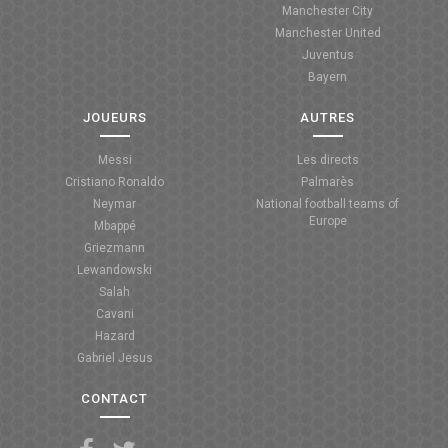
Manchester City
ANGLETERRE
Manchester United
Juventus
ESPAGNE
Bayern
ITALIE
JOUEURS
AUTRES
ALLEMAGNE
Messi
Les directs
Cristiano Ronaldo
Palmarès
RECHERCHE
Neymar
National football teams of
Europe
Mbappé
Griezmann
Lewandowski
Salah
Cavani
Hazard
Gabriel Jesus
CONTACT