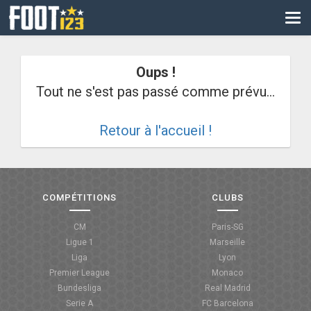
CM
EURO
Oups !
CAN
Tout ne s'est pas passé comme prévu...
LIGUE DES CHAMPIONS
Retour à l'accueil !
PALMARÈS
LES DIRECTS
LIGUE 1
COMPÉTITIONS
CLUBS
LIGUE 2
CM
Paris-SG
Ligue 1
Marseille
NATIONAL
Liga
Lyon
Premier League
Monaco
COUPE DE FRANCE
Bundesliga
Real Madrid
Serie A
FC Barcelona
COUPE DE LA LIGUE