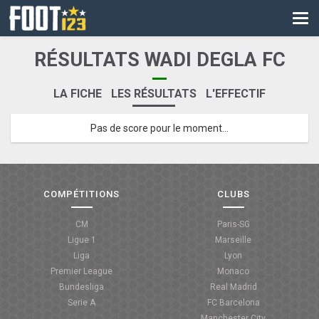
CM
EURO
RÉSULTATS WADI DEGLA FC
CAN
LA FICHE
LES RÉSULTATS
L'EFFECTIF
LIGUE DES CHAMPIONS
Pas de score pour le moment...
PALMARÈS
LES DIRECTS
LIGUE 1
COMPÉTITIONS
CLUBS
LIGUE 2
CM
Paris-SG
Ligue 1
Marseille
NATIONAL
Liga
Lyon
Premier League
Monaco
COUPE DE FRANCE
Bundesliga
Real Madrid
Serie A
FC Barcelona
COUPE DE LA LIGUE
Manchester City