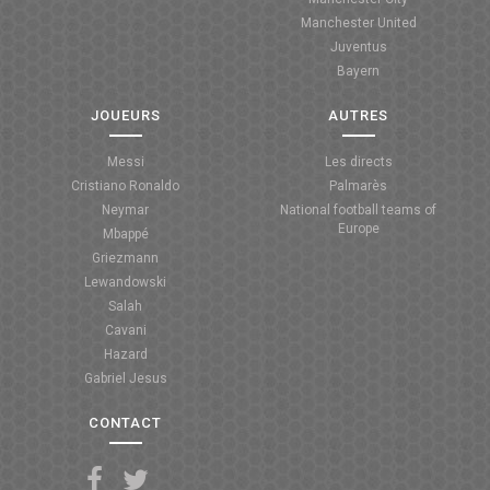
Manchester United
ANGLETERRE
Juventus
Bayern
ESPAGNE
JOUEURS
AUTRES
ITALIE
Messi
Les directs
ALLEMAGNE
Cristiano Ronaldo
Palmarès
Neymar
National football teams of
RECHERCHE
Europe
Mbappé
Griezmann
Lewandowski
Salah
Cavani
Hazard
Gabriel Jesus
CONTACT