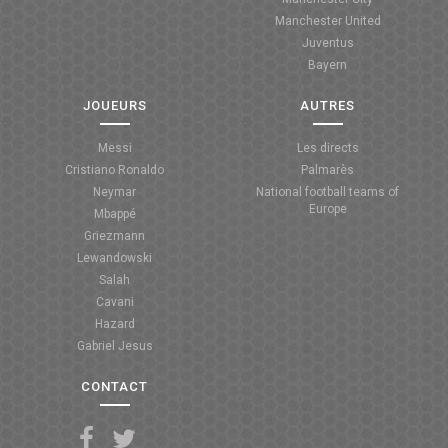
Manchester United
ANGLETERRE
Juventus
Bayern
ESPAGNE
JOUEURS
AUTRES
ITALIE
Messi
Les directs
ALLEMAGNE
Cristiano Ronaldo
Palmarès
Neymar
National football teams of
RECHERCHE
Europe
Mbappé
Griezmann
Lewandowski
Salah
Cavani
Hazard
Gabriel Jesus
CONTACT