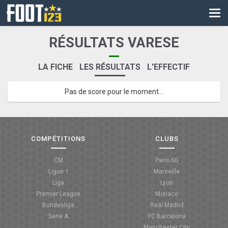
CM
EURO
RÉSULTATS VARESE
CAN
LA FICHE
LES RÉSULTATS
L'EFFECTIF
LIGUE DES CHAMPIONS
Pas de score pour le moment...
PALMARÈS
LES DIRECTS
LIGUE 1
COMPÉTITIONS
CLUBS
LIGUE 2
CM
Paris-SG
Ligue 1
Marseille
NATIONAL
Liga
Lyon
Premier League
Monaco
COUPE DE FRANCE
Bundesliga
Real Madrid
Serie A
FC Barcelona
COUPE DE LA LIGUE
Manchester City