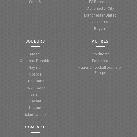
Serie A
FC Barcelona
Manchester City
ANGLETERRE
Manchester United
Juventus
ESPAGNE
Bayern
ITALIE
JOUEURS
AUTRES
ALLEMAGNE
Messi
Les directs
Cristiano Ronaldo
Palmarès
RECHERCHE
Neymar
National football teams of
Europe
Mbappé
Griezmann
Lewandowski
Salah
Cavani
Hazard
Gabriel Jesus
CONTACT