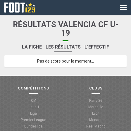
CM
EURO
RÉSULTATS VALENCIA CF U-
CAN
19
LIGUE DES CHAMPIONS
LA FICHE
LES RÉSULTATS
L'EFFECTIF
PALMARÈS
Pas de score pour le moment...
LES DIRECTS
LIGUE 1
COMPÉTITIONS
CLUBS
LIGUE 2
CM
Paris-SG
NATIONAL
Ligue 1
Marseille
Liga
Lyon
COUPE DE FRANCE
Premier League
Monaco
Bundesliga
Real Madrid
COUPE DE LA LIGUE