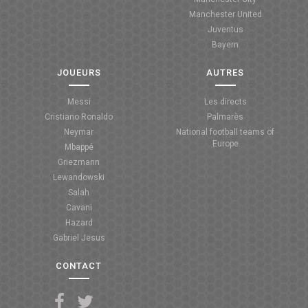
Manchester United
ANGLETERRE
Juventus
Bayern
ESPAGNE
JOUEURS
AUTRES
ITALIE
Messi
Les directs
ALLEMAGNE
Cristiano Ronaldo
Palmarès
Neymar
National football teams of
RECHERCHE
Europe
Mbappé
Griezmann
Lewandowski
Salah
Cavani
Hazard
Gabriel Jesus
CONTACT