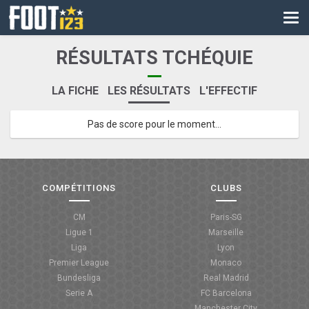
CM
EURO
RÉSULTATS TCHÉQUIE
CAN
LA FICHE
LES RÉSULTATS
L'EFFECTIF
LIGUE DES CHAMPIONS
Pas de score pour le moment...
PALMARÈS
LES DIRECTS
LIGUE 1
COMPÉTITIONS
CLUBS
LIGUE 2
CM
Paris-SG
Ligue 1
Marseille
NATIONAL
Liga
Lyon
Premier League
Monaco
COUPE DE FRANCE
Bundesliga
Real Madrid
Serie A
FC Barcelona
COUPE DE LA LIGUE
Manchester City