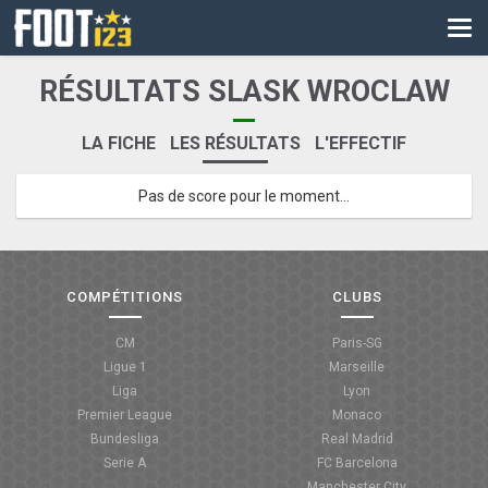
CM
EURO
RÉSULTATS SLASK WROCLAW
CAN
LA FICHE
LES RÉSULTATS
L'EFFECTIF
LIGUE DES CHAMPIONS
Pas de score pour le moment...
PALMARÈS
LES DIRECTS
LIGUE 1
COMPÉTITIONS
CLUBS
LIGUE 2
CM
Paris-SG
Ligue 1
Marseille
NATIONAL
Liga
Lyon
Premier League
Monaco
COUPE DE FRANCE
Bundesliga
Real Madrid
Serie A
FC Barcelona
COUPE DE LA LIGUE
Manchester City