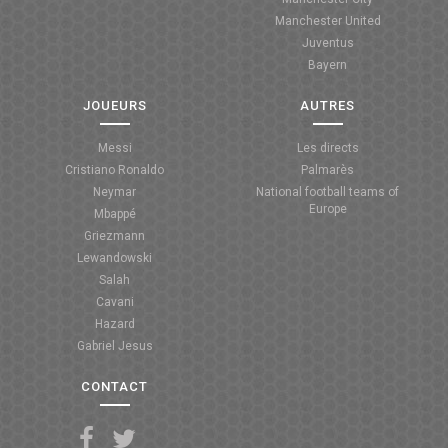
Manchester United
ANGLETERRE
Juventus
Bayern
ESPAGNE
JOUEURS
AUTRES
ITALIE
Messi
Les directs
ALLEMAGNE
Cristiano Ronaldo
Palmarès
Neymar
National football teams of
RECHERCHE
Europe
Mbappé
Griezmann
Lewandowski
Salah
Cavani
Hazard
Gabriel Jesus
CONTACT