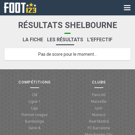
CM
EURO
RÉSULTATS SHELBOURNE
CAN
LA FICHE
LES RÉSULTATS
L'EFFECTIF
LIGUE DES CHAMPIONS
Pas de score pour le moment...
PALMARÈS
LES DIRECTS
LIGUE 1
COMPÉTITIONS
CLUBS
LIGUE 2
CM
Paris-SG
Ligue 1
Marseille
NATIONAL
Liga
Lyon
Premier League
Monaco
COUPE DE FRANCE
Bundesliga
Real Madrid
Serie A
FC Barcelona
COUPE DE LA LIGUE
Manchester City