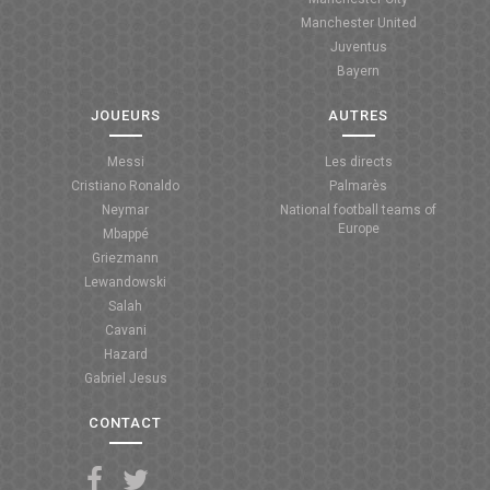
Manchester United
ANGLETERRE
Juventus
Bayern
ESPAGNE
JOUEURS
AUTRES
ITALIE
Messi
Les directs
ALLEMAGNE
Cristiano Ronaldo
Palmarès
Neymar
National football teams of
RECHERCHE
Europe
Mbappé
Griezmann
Lewandowski
Salah
Cavani
Hazard
Gabriel Jesus
CONTACT