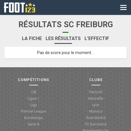
CM
EURO
RÉSULTATS SC FREIBURG
CAN
LA FICHE
LES RÉSULTATS
L'EFFECTIF
LIGUE DES CHAMPIONS
Pas de score pour le moment...
PALMARÈS
LES DIRECTS
LIGUE 1
COMPÉTITIONS
CLUBS
LIGUE 2
CM
Paris-SG
Ligue 1
Marseille
NATIONAL
Liga
Lyon
Premier League
Monaco
COUPE DE FRANCE
Bundesliga
Real Madrid
Serie A
FC Barcelona
COUPE DE LA LIGUE
Manchester City