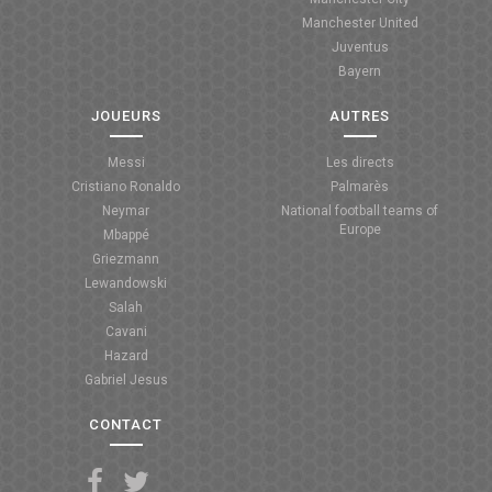
Manchester United
ANGLETERRE
Juventus
Bayern
ESPAGNE
JOUEURS
AUTRES
ITALIE
Messi
Les directs
ALLEMAGNE
Cristiano Ronaldo
Palmarès
Neymar
National football teams of
RECHERCHE
Europe
Mbappé
Griezmann
Lewandowski
Salah
Cavani
Hazard
Gabriel Jesus
CONTACT