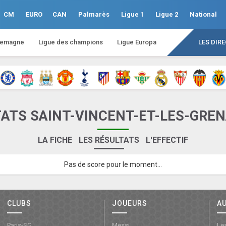
CM
EURO
CAN
Palmarès
Ligue 1
Ligue 2
National
lemagne
Ligue des champions
Ligue Europa
LES DIR
ATS SAINT-VINCENT-ET-LES-GRE
LA FICHE
LES RÉSULTATS
L'EFFECTIF
Pas de score pour le moment...
CLUBS
JOUEURS
A
Paris-SG
Messi
Les