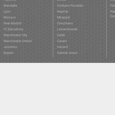
Marseille
Cristiano Ronaldo
Pa
Lyon
Neymar
Nat
Eu
Monaco
Mbappé
Real Madrid
Griezmann
FC Barcelona
Lewandowski
Manchester City
Salah
Manchester United
Cavani
Juventus
Hazard
Bayern
Gabriel Jesus