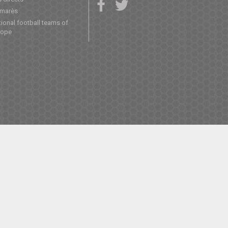
lmarès
ional football teams of
rope