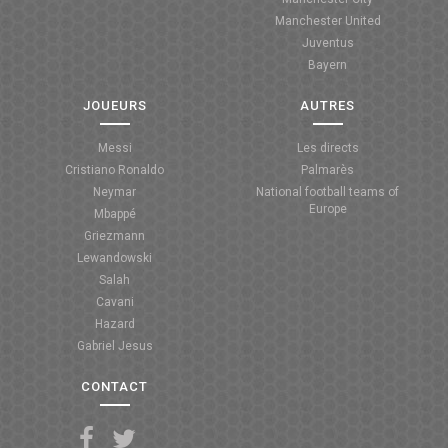
Manchester United
ANGLETERRE
Juventus
Bayern
ESPAGNE
JOUEURS
AUTRES
ITALIE
Messi
Les directs
ALLEMAGNE
Cristiano Ronaldo
Palmarès
Neymar
National football teams of
RECHERCHE
Europe
Mbappé
Griezmann
Lewandowski
Salah
Cavani
Hazard
Gabriel Jesus
CONTACT