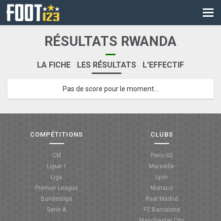
CM
EURO
RÉSULTATS RWANDA
CAN
LA FICHE
LES RÉSULTATS
L'EFFECTIF
LIGUE DES CHAMPIONS
Pas de score pour le moment...
PALMARÈS
LES DIRECTS
LIGUE 1
COMPÉTITIONS
CLUBS
LIGUE 2
CM
Paris-SG
Ligue 1
Marseille
NATIONAL
Liga
Lyon
Premier League
Monaco
COUPE DE FRANCE
Bundesliga
Real Madrid
Serie A
FC Barcelona
COUPE DE LA LIGUE
Manchester City