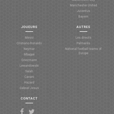
Manchester United
ANGLETERRE
Juventus
Bayern
ESPAGNE
JOUEURS
AUTRES
ITALIE
Messi
Les directs
ALLEMAGNE
Cristiano Ronaldo
Palmarès
Neymar
National football teams of
RECHERCHE
Europe
Mbappé
Griezmann
Lewandowski
Salah
Cavani
Hazard
Gabriel Jesus
CONTACT