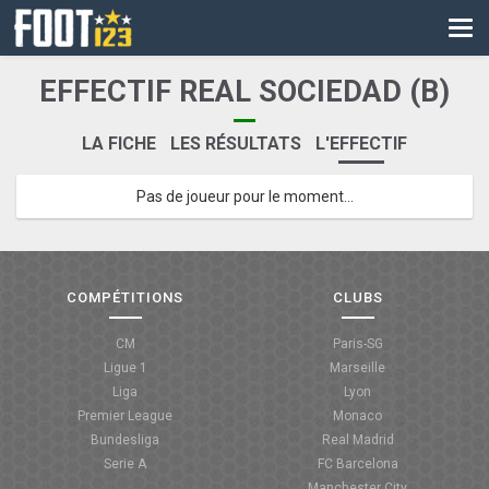
CM
EURO
EFFECTIF REAL SOCIEDAD (B)
CAN
LA FICHE
LES RÉSULTATS
L'EFFECTIF
LIGUE DES CHAMPIONS
Pas de joueur pour le moment...
PALMARÈS
LES DIRECTS
LIGUE 1
COMPÉTITIONS
CLUBS
LIGUE 2
CM
Paris-SG
Ligue 1
Marseille
NATIONAL
Liga
Lyon
Premier League
Monaco
COUPE DE FRANCE
Bundesliga
Real Madrid
Serie A
FC Barcelona
COUPE DE LA LIGUE
Manchester City