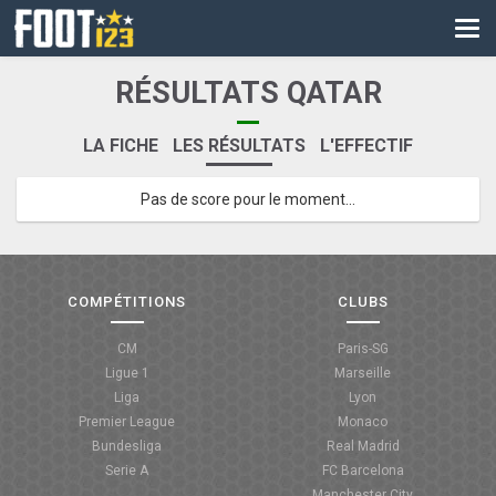
CM
EURO
RÉSULTATS QATAR
CAN
LA FICHE
LES RÉSULTATS
L'EFFECTIF
LIGUE DES CHAMPIONS
Pas de score pour le moment...
PALMARÈS
LES DIRECTS
LIGUE 1
COMPÉTITIONS
CLUBS
LIGUE 2
CM
Paris-SG
Ligue 1
Marseille
NATIONAL
Liga
Lyon
Premier League
Monaco
COUPE DE FRANCE
Bundesliga
Real Madrid
Serie A
FC Barcelona
COUPE DE LA LIGUE
Manchester City