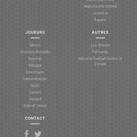
Manchester United
ANGLETERRE
Juventus
Bayern
ESPAGNE
JOUEURS
AUTRES
ITALIE
Messi
Les directs
ALLEMAGNE
Cristiano Ronaldo
Palmarès
Neymar
National football teams of
RECHERCHE
Europe
Mbappé
Griezmann
Lewandowski
Salah
Cavani
Hazard
Gabriel Jesus
CONTACT