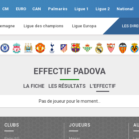
CM
EURO
CAN
Palmarès
Ligue 1
Ligue 2
National
lemagne
Ligue des champions
Ligue Europa
LES DIR
EFFECTIF PADOVA
LA FICHE
LES RÉSULTATS
L'EFFECTIF
Pas de joueur pour le moment...
CLUBS
JOUEURS
A
Paris-SG
Messi
Les