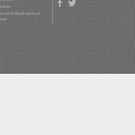
lmarès
ional football teams of
rope