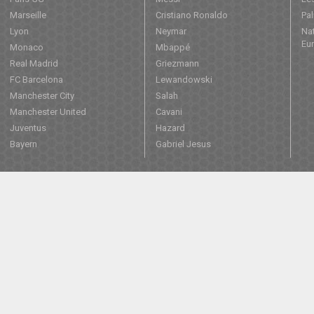
Marseille
Cristiano Ronaldo
Pa
Lyon
Neymar
Nat
Eu
Monaco
Mbappé
Real Madrid
Griezmann
FC Barcelona
Lewandowski
Manchester City
Salah
Manchester United
Cavani
Juventus
Hazard
Bayern
Gabriel Jesus