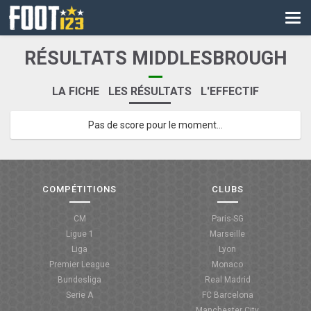
CM
EURO
RÉSULTATS MIDDLESBROUGH
CAN
LA FICHE
LES RÉSULTATS
L'EFFECTIF
LIGUE DES CHAMPIONS
Pas de score pour le moment...
PALMARÈS
LES DIRECTS
LIGUE 1
COMPÉTITIONS
CLUBS
LIGUE 2
CM
Paris-SG
Ligue 1
Marseille
NATIONAL
Liga
Lyon
Premier League
Monaco
COUPE DE FRANCE
Bundesliga
Real Madrid
Serie A
FC Barcelona
COUPE DE LA LIGUE
Manchester City