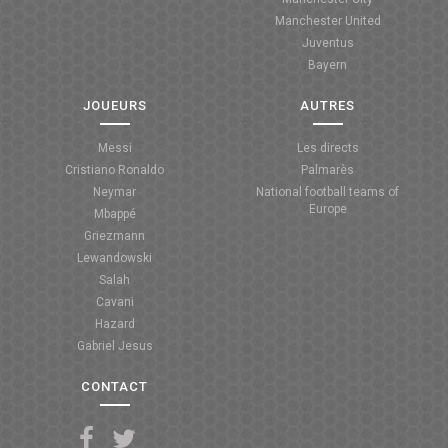
Manchester United
ANGLETERRE
Juventus
Bayern
ESPAGNE
JOUEURS
AUTRES
ITALIE
Messi
Les directs
ALLEMAGNE
Cristiano Ronaldo
Palmarès
Neymar
National football teams of
RECHERCHE
Europe
Mbappé
Griezmann
Lewandowski
Salah
Cavani
Hazard
Gabriel Jesus
CONTACT