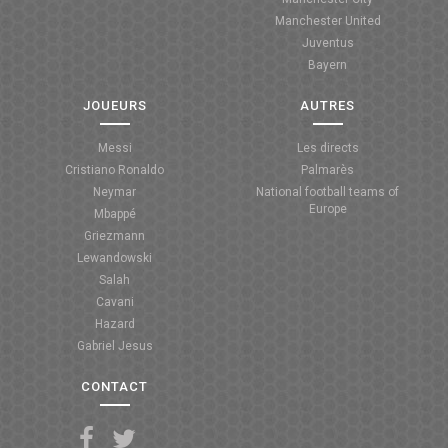
Manchester United
ANGLETERRE
Juventus
Bayern
ESPAGNE
JOUEURS
AUTRES
ITALIE
Messi
Les directs
ALLEMAGNE
Cristiano Ronaldo
Palmarès
Neymar
National football teams of
RECHERCHE
Europe
Mbappé
Griezmann
Lewandowski
Salah
Cavani
Hazard
Gabriel Jesus
CONTACT