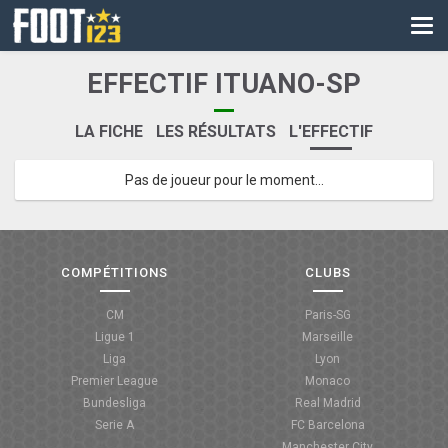
CM
EURO
EFFECTIF ITUANO-SP
CAN
LA FICHE
LES RÉSULTATS
L'EFFECTIF
LIGUE DES CHAMPIONS
Pas de joueur pour le moment...
PALMARÈS
LES DIRECTS
LIGUE 1
COMPÉTITIONS
CLUBS
LIGUE 2
CM
Paris-SG
Ligue 1
Marseille
NATIONAL
Liga
Lyon
Premier League
Monaco
COUPE DE FRANCE
Bundesliga
Real Madrid
Serie A
FC Barcelona
COUPE DE LA LIGUE
Manchester City