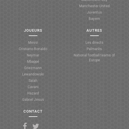
Manchester United
ANGLETERRE
Juventus
Bayern
ESPAGNE
JOUEURS
AUTRES
ITALIE
Messi
Les directs
ALLEMAGNE
Cristiano Ronaldo
Palmarès
Neymar
National football teams of
RECHERCHE
Europe
Mbappé
Griezmann
Lewandowski
Salah
Cavani
Hazard
Gabriel Jesus
CONTACT