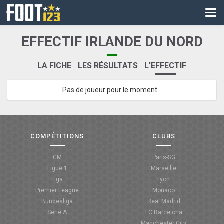
CM
EURO
EFFECTIF IRLANDE DU NORD
CAN
LA FICHE
LES RÉSULTATS
L'EFFECTIF
LIGUE DES CHAMPIONS
Pas de joueur pour le moment...
PALMARÈS
LES DIRECTS
LIGUE 1
COMPÉTITIONS
CLUBS
LIGUE 2
CM
Paris-SG
Ligue 1
Marseille
NATIONAL
Liga
Lyon
Premier League
Monaco
COUPE DE FRANCE
Bundesliga
Real Madrid
Serie A
FC Barcelona
COUPE DE LA LIGUE
Manchester City