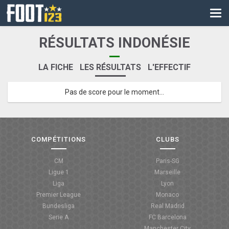
CM
EURO
RÉSULTATS INDONÉSIE
CAN
LA FICHE
LES RÉSULTATS
L'EFFECTIF
LIGUE DES CHAMPIONS
Pas de score pour le moment...
PALMARÈS
LES DIRECTS
LIGUE 1
COMPÉTITIONS
CLUBS
LIGUE 2
CM
Paris-SG
Ligue 1
Marseille
NATIONAL
Liga
Lyon
Premier League
Monaco
COUPE DE FRANCE
Bundesliga
Real Madrid
Serie A
FC Barcelona
COUPE DE LA LIGUE
Manchester City