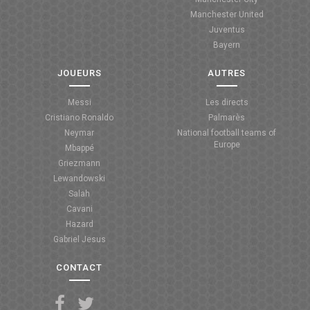
Manchester United
ANGLETERRE
Juventus
Bayern
ESPAGNE
JOUEURS
AUTRES
ITALIE
Messi
Les directs
ALLEMAGNE
Cristiano Ronaldo
Palmarès
Neymar
National football teams of
RECHERCHE
Europe
Mbappé
Griezmann
Lewandowski
Salah
Cavani
Hazard
Gabriel Jesus
CONTACT