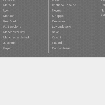
Marseille
Cristiano Ronaldo
Pa
Lyon
Neymar
Nat
Eu
Monaco
Mbappé
Real Madrid
Griezmann
FC Barcelona
Lewandowski
Manchester City
Salah
Manchester United
Cavani
Juventus
Hazard
Bayern
Gabriel Jesus