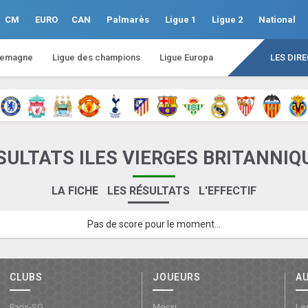
CM
EURO
CAN
Palmarès
Ligue 1
Ligue 2
National
lemagne
Ligue des champions
Ligue Europa
LES DIR
SULTATS ILES VIERGES BRITANNIQ
LA FICHE
LES RÉSULTATS
L'EFFECTIF
Pas de score pour le moment...
CLUBS
JOUEURS
A
Paris-SG
Messi
Les