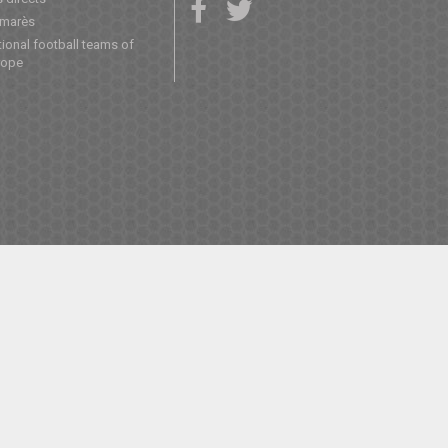
lmarès
ional football teams of
rope