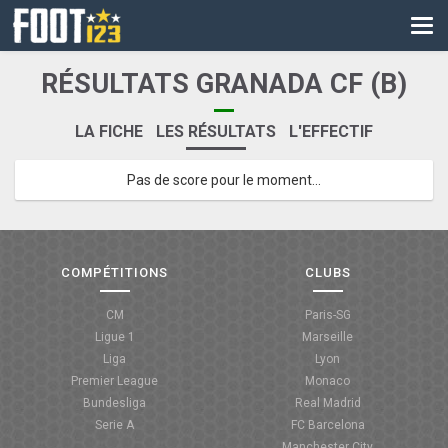
CM
EURO
RÉSULTATS GRANADA CF (B)
CAN
LA FICHE
LES RÉSULTATS
L'EFFECTIF
LIGUE DES CHAMPIONS
Pas de score pour le moment...
PALMARÈS
LES DIRECTS
LIGUE 1
COMPÉTITIONS
CLUBS
LIGUE 2
CM
Paris-SG
Ligue 1
Marseille
NATIONAL
Liga
Lyon
Premier League
Monaco
COUPE DE FRANCE
Bundesliga
Real Madrid
Serie A
FC Barcelona
COUPE DE LA LIGUE
Manchester City