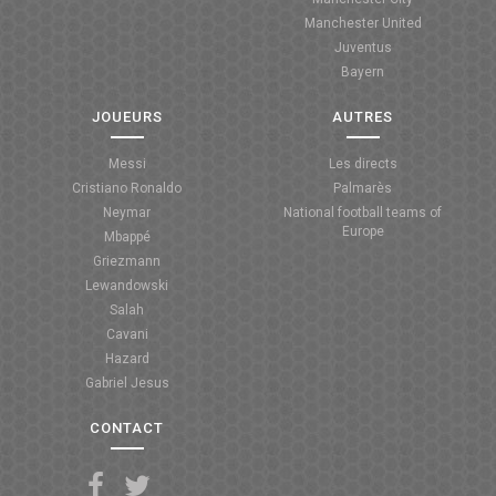
Manchester United
ANGLETERRE
Juventus
Bayern
ESPAGNE
JOUEURS
AUTRES
ITALIE
Messi
Les directs
ALLEMAGNE
Cristiano Ronaldo
Palmarès
Neymar
National football teams of
RECHERCHE
Europe
Mbappé
Griezmann
Lewandowski
Salah
Cavani
Hazard
Gabriel Jesus
CONTACT