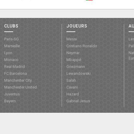
CLUBS
JOUEURS
A
Paris-SG
Messi
Les
Marseille
Cristiano Ronaldo
Pa
Lyon
Neymar
Nat
Eu
Monaco
Mbappé
Real Madrid
Griezmann
FC Barcelona
Lewandowski
Manchester City
Salah
Manchester United
Cavani
Juventus
Hazard
Bayern
Gabriel Jesus