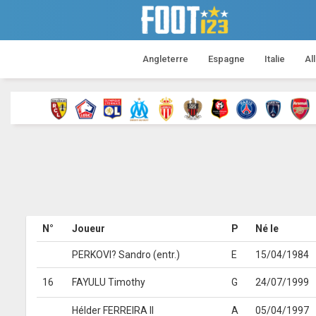
Angleterre
Espagne
Italie
Al
N°
Joueur
P
Né le
PERKOVI? Sandro (entr.)
E
15/04/1984
16
FAYULU Timothy
G
24/07/1999
Hélder FERREIRA II
A
05/04/1997