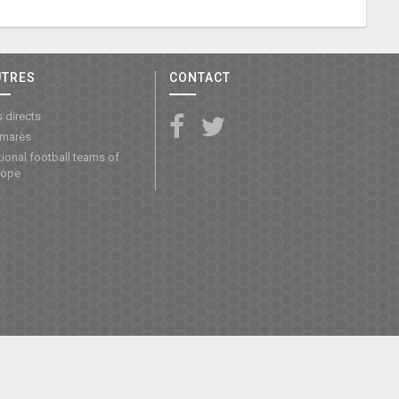
UTRES
CONTACT
 directs
lmarès
ional football teams of
rope