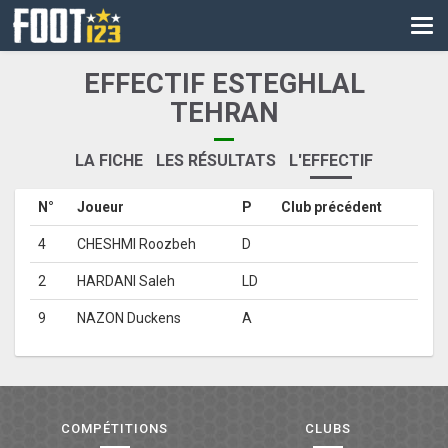
CM
EURO
EFFECTIF ESTEGHLAL
CAN
TEHRAN
LIGUE DES CHAMPIONS
LA FICHE
LES RÉSULTATS
L'EFFECTIF
PALMARÈS
N°
Joueur
P
Club précédent
LES DIRECTS
4
CHESHMI Roozbeh
D
LIGUE 1
2
HARDANI Saleh
LD
LIGUE 2
9
NAZON Duckens
A
NATIONAL
COUPE DE FRANCE
COMPÉTITIONS
CLUBS
COUPE DE LA LIGUE