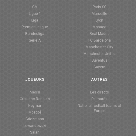
CM
Paris-SG
ANGLETERRE
Ligue 1
Marseille
Liga
Lyon
ESPAGNE
Premier League
Monaco
Bundesliga
Real Madrid
ITALIE
Serie A
FC Barcelona
Manchester City
ALLEMAGNE
Manchester United
Juventus
RECHERCHE
Bayern
JOUEURS
AUTRES
Messi
Les directs
Cristiano Ronaldo
Palmarès
Neymar
National football teams of
Europe
Mbappé
Griezmann
Lewandowski
Salah