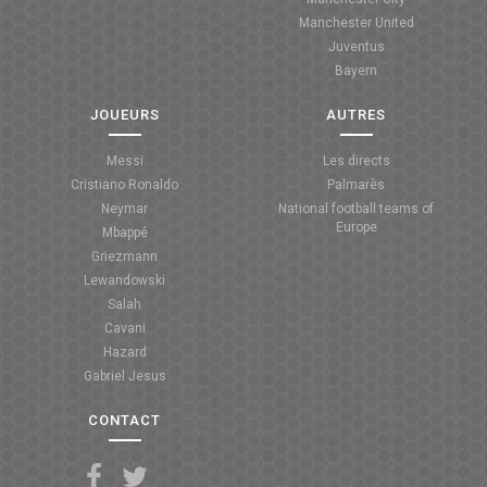
Manchester United
ANGLETERRE
Juventus
Bayern
ESPAGNE
JOUEURS
AUTRES
ITALIE
Messi
Les directs
ALLEMAGNE
Cristiano Ronaldo
Palmarès
Neymar
National football teams of
RECHERCHE
Europe
Mbappé
Griezmann
Lewandowski
Salah
Cavani
Hazard
Gabriel Jesus
CONTACT