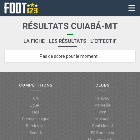
CM
EURO
RÉSULTATS CUIABÁ-MT
CAN
LA FICHE
LES RÉSULTATS
L'EFFECTIF
LIGUE DES CHAMPIONS
Pas de score pour le moment...
PALMARÈS
LES DIRECTS
LIGUE 1
COMPÉTITIONS
CLUBS
LIGUE 2
CM
Paris-SG
Ligue 1
Marseille
NATIONAL
Liga
Lyon
Premier League
Monaco
COUPE DE FRANCE
Bundesliga
Real Madrid
Serie A
FC Barcelona
COUPE DE LA LIGUE
Manchester City