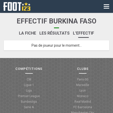
CM
EURO
EFFECTIF BURKINA FASO
CAN
LA FICHE
LES RÉSULTATS
L'EFFECTIF
LIGUE DES CHAMPIONS
Pas de joueur pour le moment...
PALMARÈS
LES DIRECTS
LIGUE 1
COMPÉTITIONS
CLUBS
LIGUE 2
CM
Paris-SG
Ligue 1
Marseille
NATIONAL
Liga
Lyon
Premier League
Monaco
COUPE DE FRANCE
Bundesliga
Real Madrid
Serie A
FC Barcelona
COUPE DE LA LIGUE
Manchester City