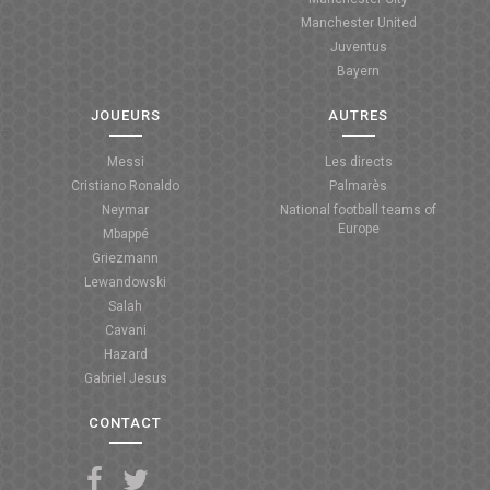
Manchester United
ANGLETERRE
Juventus
Bayern
ESPAGNE
JOUEURS
AUTRES
ITALIE
Messi
Les directs
ALLEMAGNE
Cristiano Ronaldo
Palmarès
Neymar
National football teams of
RECHERCHE
Europe
Mbappé
Griezmann
Lewandowski
Salah
Cavani
Hazard
Gabriel Jesus
CONTACT