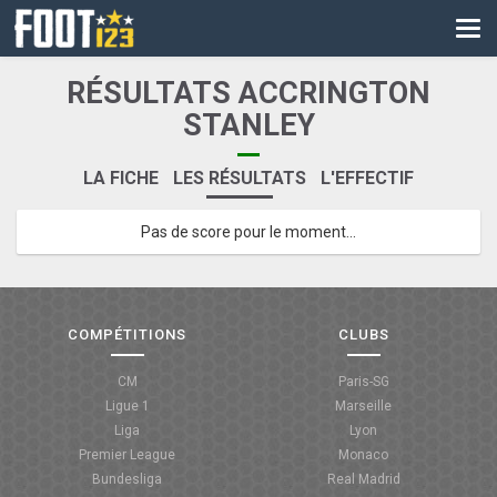
CM
EURO
RÉSULTATS ACCRINGTON
CAN
STANLEY
LIGUE DES CHAMPIONS
LA FICHE
LES RÉSULTATS
L'EFFECTIF
PALMARÈS
Pas de score pour le moment...
LES DIRECTS
LIGUE 1
COMPÉTITIONS
CLUBS
LIGUE 2
CM
Paris-SG
NATIONAL
Ligue 1
Marseille
Liga
Lyon
COUPE DE FRANCE
Premier League
Monaco
Bundesliga
Real Madrid
COUPE DE LA LIGUE