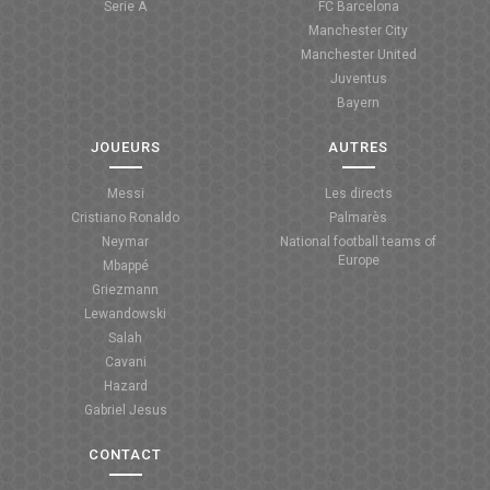
Serie A
FC Barcelona
Manchester City
ANGLETERRE
Manchester United
Juventus
ESPAGNE
Bayern
ITALIE
JOUEURS
AUTRES
ALLEMAGNE
Messi
Les directs
Cristiano Ronaldo
Palmarès
RECHERCHE
Neymar
National football teams of
Europe
Mbappé
Griezmann
Lewandowski
Salah
Cavani
Hazard
Gabriel Jesus
CONTACT