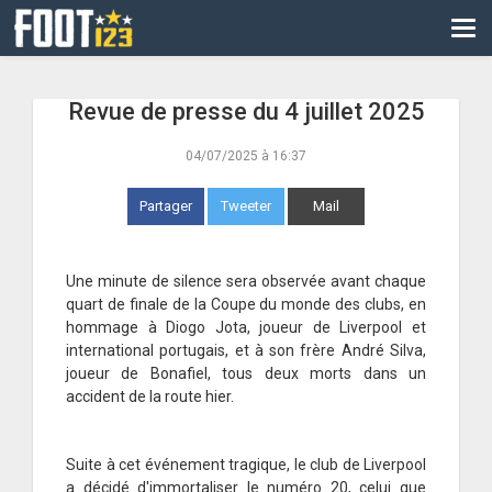
CM
EURO
Revue de presse du 4 juillet 2025
CAN
04/07/2025 à 16:37
LIGUE DES CHAMPIONS
PALMARÈS
Partager
Tweeter
Mail
LES DIRECTS
Une minute de silence sera observée avant chaque
LIGUE 1
quart de finale de la Coupe du monde des clubs, en
hommage à Diogo Jota, joueur de Liverpool et
LIGUE 2
international portugais, et à son frère André Silva,
joueur de Bonafiel, tous deux morts dans un
NATIONAL
accident de la route hier.
COUPE DE FRANCE
Suite à cet événement tragique, le club de Liverpool
COUPE DE LA LIGUE
a décidé d'immortaliser le numéro 20, celui que