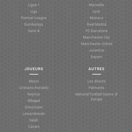
Ligue 1
Marseille
Liga
Lyon
Premier League
Monaco
Bundesliga
Real Madrid
Serie A
FC Barcelona
Manchester City
Manchester United
Juventus
Bayern
JOUEURS
AUTRES
Messi
Les directs
Cristiano Ronaldo
Palmarès
Neymar
National football teams of
Europe
Mbappé
Griezmann
Lewandowski
Salah
Cavani